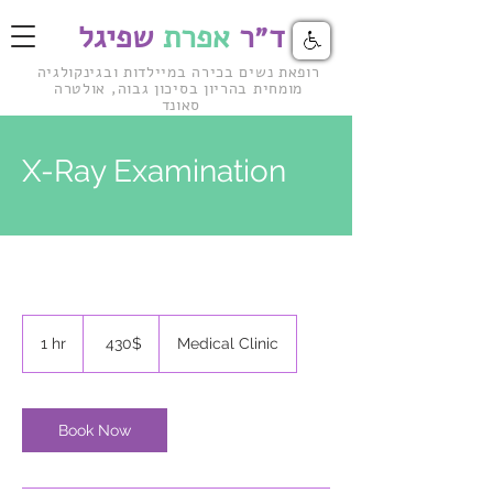
ד״ר
אפרת
שפיגל
רופאת נשים בכירה במיילדות ובגינקולגיה
מומחית בהריון
בסיכון גבוה, אולטרה
סאונד
X-Ray Examination
430
דולר
Medical Clinic
‏430 ‏$
1
1 hr
אמריקאי
h
Book Now