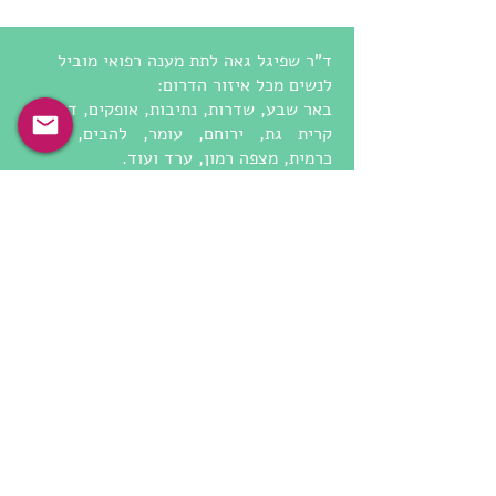
ד"ר שפיגל גאה לתת מענה רפואי מוביל
לנשים מכל איזור הדרום:
באר שבע, שדרות, נתיבות, אופקים, דימונה,
קרית גת, ירוחם, עומר, להבים, מיתר,
כרמית,
מצפה רמון, ערד ועוד.
תחומי מומחיות המרפאה שלנו:
מעקב הריון מלא
סקירת מערכות מוקדמת
סקירת מערכות מאוחרת
מעקב גדילת עובר
ייעוץ טרום הריוני
שקיפות עורפית
אולטרסאונד
מעקב הריון בסיכון
מעקב הריון תאומים